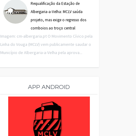
Requalificação da Estação de
Albergaria-a-Velha: MCLV saúda
projeto, mas exige o regresso dos
comboios ao troço central
Imagem: cm-albergaria.pt O Movimento Cívico pela
Linha do Vouga (MCLV) vem publicamente saudar o
Município de Albergaria-a-Velha pela aprova...
APP ANDROID