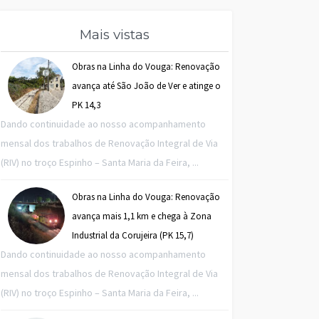
Mais vistas
Obras na Linha do Vouga: Renovação
avança até São João de Ver e atinge o
PK 14,3
Dando continuidade ao nosso acompanhamento
mensal dos trabalhos de Renovação Integral de Via
(RIV) no troço Espinho – Santa Maria da Feira, ...
Obras na Linha do Vouga: Renovação
avança mais 1,1 km e chega à Zona
Industrial da Corujeira (PK 15,7)
Dando continuidade ao nosso acompanhamento
mensal dos trabalhos de Renovação Integral de Via
(RIV) no troço Espinho – Santa Maria da Feira, ...