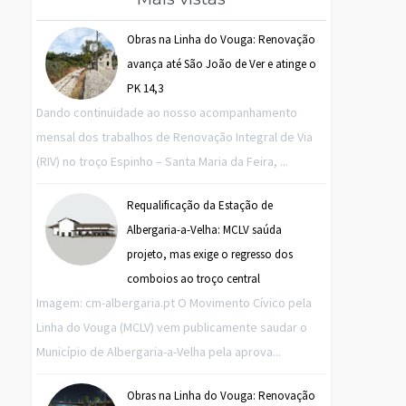
Obras na Linha do Vouga: Renovação
avança até São João de Ver e atinge o
PK 14,3
Dando continuidade ao nosso acompanhamento
mensal dos trabalhos de Renovação Integral de Via
(RIV) no troço Espinho – Santa Maria da Feira, ...
Requalificação da Estação de
Albergaria-a-Velha: MCLV saúda
projeto, mas exige o regresso dos
comboios ao troço central
Imagem: cm-albergaria.pt O Movimento Cívico pela
Linha do Vouga (MCLV) vem publicamente saudar o
Município de Albergaria-a-Velha pela aprova...
Obras na Linha do Vouga: Renovação