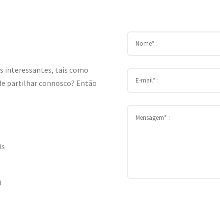
 interessantes, tais como
a de partilhar connosco? Então
is
0