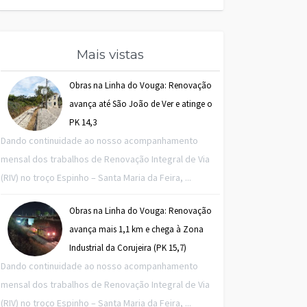
Mais vistas
Obras na Linha do Vouga: Renovação
avança até São João de Ver e atinge o
PK 14,3
Dando continuidade ao nosso acompanhamento
mensal dos trabalhos de Renovação Integral de Via
(RIV) no troço Espinho – Santa Maria da Feira, ...
Obras na Linha do Vouga: Renovação
avança mais 1,1 km e chega à Zona
Industrial da Corujeira (PK 15,7)
Dando continuidade ao nosso acompanhamento
mensal dos trabalhos de Renovação Integral de Via
(RIV) no troço Espinho – Santa Maria da Feira, ...