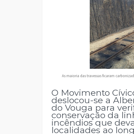
As maioria das travessas ficaram carbonizad
O Movimento Cívic
deslocou-se a Albe
do Vouga para veri
conservação da linh
incêndios que dev
localidades ao lon