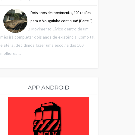
Dois anos de movimento, 100 razões
para o Vouguinha continuar! (Parte 3)
O Movimento Cívico dentro de um
mês irá completar dois anos de existência. Como tal,
e até lá, decidimos fazer uma escolha das 100
melhores ...
APP ANDROID