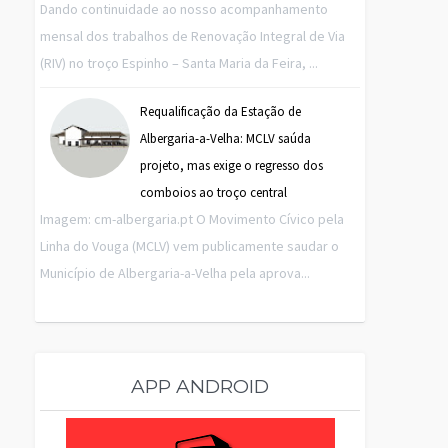
Dando continuidade ao nosso acompanhamento
mensal dos trabalhos de Renovação Integral de Via
(RIV) no troço Espinho – Santa Maria da Feira, ...
Requalificação da Estação de
Albergaria-a-Velha: MCLV saúda
projeto, mas exige o regresso dos
comboios ao troço central
Imagem: cm-albergaria.pt O Movimento Cívico pela
Linha do Vouga (MCLV) vem publicamente saudar o
Município de Albergaria-a-Velha pela aprova...
APP ANDROID