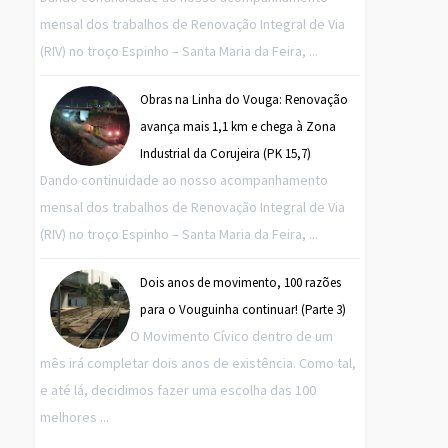
mensal dos trabalhos de Renovação Integral de Via
(RIV) no troço Espinho – Santa Maria da Feira, ...
Obras na Linha do Vouga: Renovação
avança mais 1,1 km e chega à Zona
Industrial da Corujeira (PK 15,7)
Dando continuidade ao nosso acompanhamento
mensal dos trabalhos de Renovação Integral de Via
(RIV) no troço Espinho – Santa Maria da Feira, ...
Dois anos de movimento, 100 razões
para o Vouguinha continuar! (Parte 3)
O Movimento Cívico dentro de um
mês irá completar dois anos de existência. Como tal,
e até lá, decidimos fazer uma escolha das 100
melhores ...