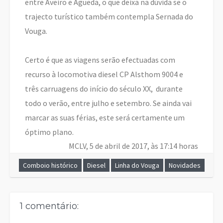
entre Aveiro e Águeda, o que deixa na dúvida se o
trajecto turístico também contempla Sernada do
Vouga.
Certo é que as viagens serão efectuadas com
recurso à locomotiva diesel CP Alsthom 9004 e
três carruagens do início do século XX, durante
todo o verão, entre julho e setembro. Se ainda vai
marcar as suas férias, este será certamente um
óptimo plano.
MCLV, 5 de abril de 2017, às 17:14 horas
Comboio histórico
Diesel
Linha do Vouga
Novidades
1 comentário: