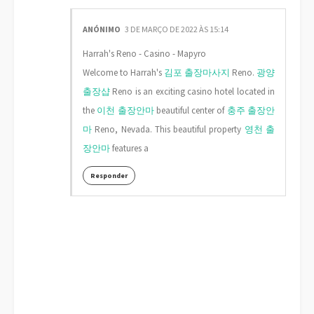
ANÓNIMO
3 DE MARÇO DE 2022 ÀS 15:14
Harrah's Reno - Casino - Mapyro
Welcome to Harrah's
김포 출장마사지
Reno.
광양
출장샵
Reno is an exciting casino hotel located in
the
이천 출장안마
beautiful center of
충주 출장안
마
Reno, Nevada. This beautiful property
영천 출
장안마
features a
Responder