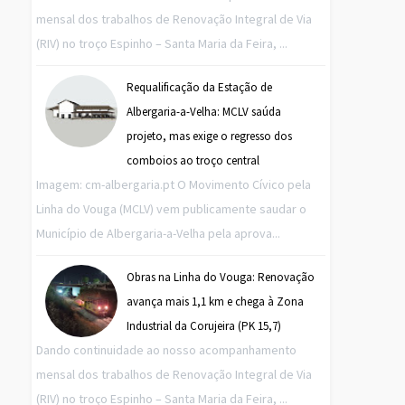
mensal dos trabalhos de Renovação Integral de Via
(RIV) no troço Espinho – Santa Maria da Feira, ...
Requalificação da Estação de
Albergaria-a-Velha: MCLV saúda
projeto, mas exige o regresso dos
comboios ao troço central
Imagem: cm-albergaria.pt O Movimento Cívico pela
Linha do Vouga (MCLV) vem publicamente saudar o
Município de Albergaria-a-Velha pela aprova...
Obras na Linha do Vouga: Renovação
avança mais 1,1 km e chega à Zona
Industrial da Corujeira (PK 15,7)
Dando continuidade ao nosso acompanhamento
mensal dos trabalhos de Renovação Integral de Via
(RIV) no troço Espinho – Santa Maria da Feira, ...