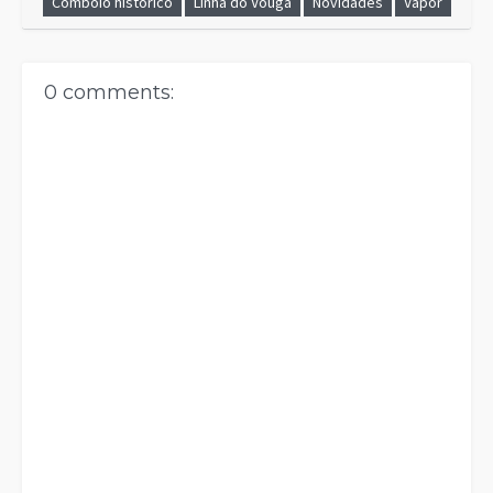
Comboio histórico
Linha do Vouga
Novidades
Vapor
0 comments: